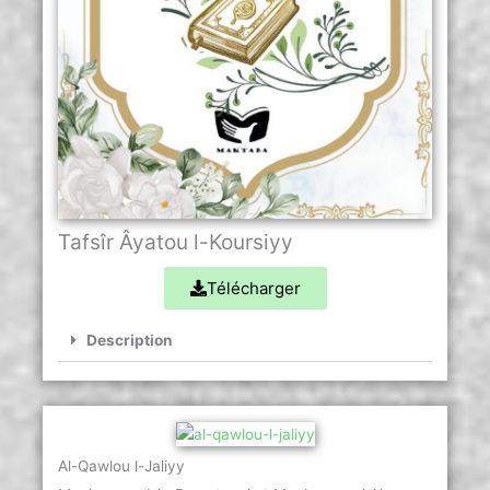
Tafsîr Âyatou l-Koursiyy
Télécharger
Description
Al-Qawlou l-Jaliyy