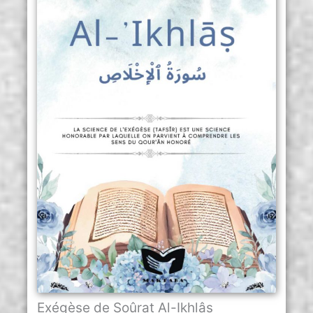
Exégèse de Soûrat Al-Ikhlâs