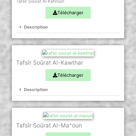
Tafsîr Soûrat Al-Kâfiroûn
Télécharger
Description
Tafsîr Soûrat Al-Kawthar
Télécharger
Description
Tafsîr Soûrat Al-Ma^oun