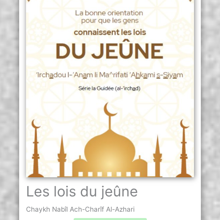
Les lois du jeûne
Chaykh Nabîl Ach-Charîf Al-Azhari